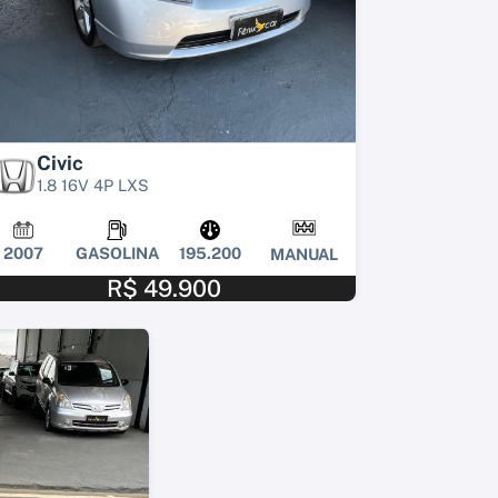
Civic
1.8 16V 4P LXS
2007
GASOLINA
195.200
MANUAL
R$ 49.900