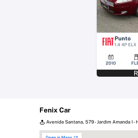
Punto
1.4 4P ELX
2010
FL
R
Fenix Car
Avenida Santana, 579 - Jardim Amanda I