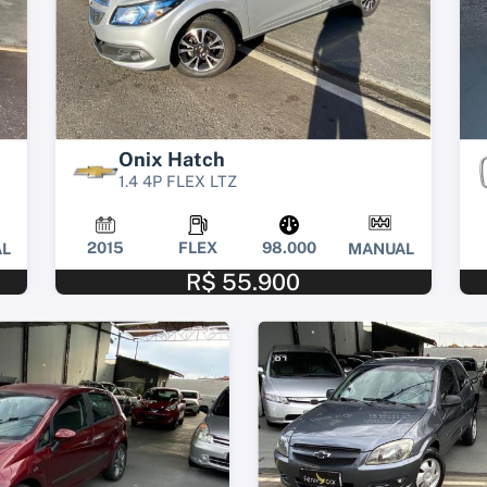
Onix Hatch
1.4 4P FLEX LTZ
2015
FLEX
98.000
L
MANUAL
R$ 55.900