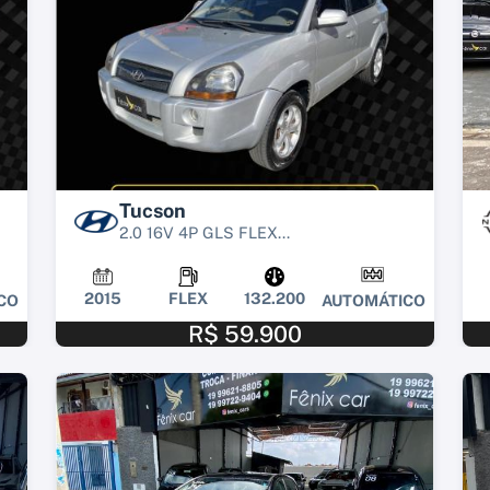
Tucson
2.0 16V 4P GLS FLEX...
2015
FLEX
132.200
CO
AUTOMÁTICO
R$ 59.900