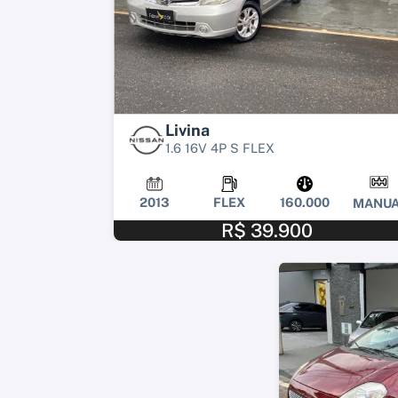
Livina
1.6 16V 4P S FLEX
2013
FLEX
160.000
MANUA
R$ 39.900